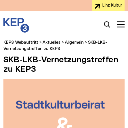
Linz Kultur
Zur Navigation
Zum Inhalt
Zur Suche
Kulturentwicklungsplan 3
Startseite
Suche
Navig
Hauptmenü
KEP3 Webauftritt
>
Aktuelles
>
Allgemein
>
SKB-LKB-
Vernetzungstreffen zu KEP3
SKB-LKB-Vernetzungstreffen
zu KEP3