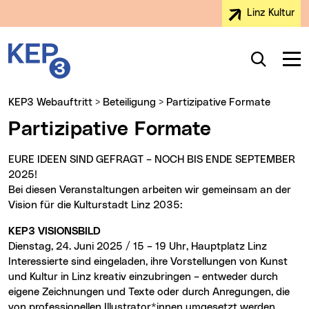
Linz Kultur
Zur Navigation
Zum Inhalt
Zur Suche
Kulturentwicklungsplan 3
Startseite
Suche
Navig
Hauptmenü
KEP3 Webauftritt
>
Beteiligung
>
Partizipative Formate
Partizipative Formate
EURE IDEEN SIND GEFRAGT – NOCH BIS ENDE SEPTEMBER
2025!
Bei diesen Veranstaltungen arbeiten wir gemeinsam an der
Vision für die Kulturstadt Linz 2035:
KEP3 VISIONSBILD
Dienstag, 24. Juni 2025 / 15 – 19 Uhr, Hauptplatz Linz
Interessierte sind eingeladen, ihre Vorstellungen von Kunst
und Kultur in Linz kreativ einzubringen – entweder durch
eigene Zeichnungen und Texte oder durch Anregungen, die
von professionellen Illustrator*innen umgesetzt werden.