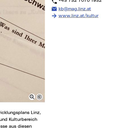
Telefon:
+43 732 7070 1932
E-Mail Adresse:
kb@mag.linz.at
www.linz.at/kultur
icklungsplans Linz,
und Kulturbereich
isse aus diesen