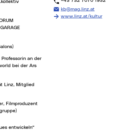
Telefon:
+43 732 7070 1932
kollektiv
E-Mail Adresse:
kb@mag.linz.at
www.linz.at/kultur
 FORUM
ND GARAGE
Salons)
 Professorin an der
orld bei der Ars
t Linz, Mitglied
er, Filmproduzent
sgruppe)
ues entwickeln“