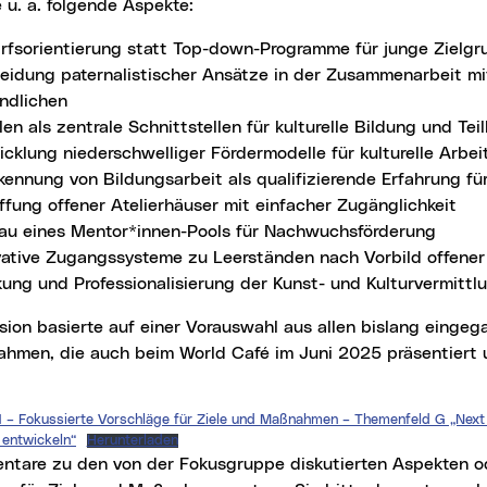
e u. a. folgende Aspekte:
rfsorientierung statt Top-down-Programme für junge Zielg
eidung paternalistischer Ansätze in der Zusammenarbeit mi
ndlichen
en als zentrale Schnittstellen für kulturelle Bildung und Tei
cklung niederschwelliger Fördermodelle für kulturelle Arbei
kennung von Bildungsarbeit als qualifizierende Erfahrung fü
ffung offener Atelierhäuser mit einfacher Zugänglichkeit
au eines Mentor*innen-Pools für Nachwuchsförderung
vative Zugangssysteme zu Leerständen nach Vorbild offener 
kung und Professionalisierung der Kunst- und Kulturvermittl
sion basierte auf einer Vorauswahl aus allen bislang einge
hmen, die auch beim World Café im Juni 2025 präsentiert
– Fokussierte Vorschläge für Ziele und Maßnahmen – Themenfeld G „Next
 entwickeln“
Herunterladen
ntare zu den von der Fokusgruppe diskutierten Aspekten od