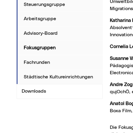
Umweltbild
Steuerungsgruppe
Migrations
Arbeitsgruppe
Katharina 
Absolvent
Advisory-Board
Innovation
Cornelia L
Fokusgruppen
Susanne W
Fachrunden
Pädagogisc
Electronic
Städtische Kultureinrichtungen
Andre Zog
Downloads
qujOchÖ, e
Anatol Bo
Boxa Film,
Die Fokus