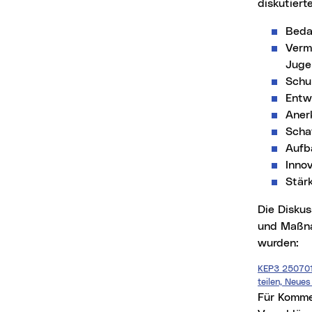
diskutiert
Beda
Verm
Juge
Schul
Entwi
Aner
Scha
Aufb
Inno
Stär
Die Diskus
und Maßna
wurden:
KEP3 250701 
teilen, Neues
Für Komme