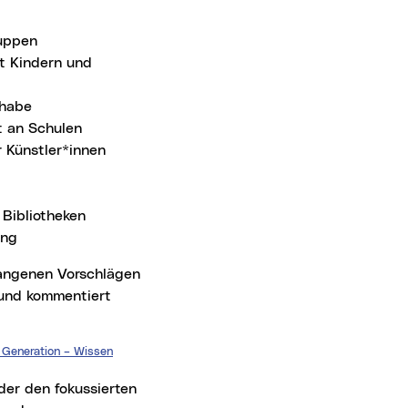
ruppen
t Kindern und
lhabe
t an Schulen
r Künstler*innen
Bibliotheken
ung
gangenen Vorschlägen
 und kommentiert
 Generation – Wissen
er den fokussierten