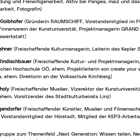
ung und Freiwilligenarbeit. Aktiv bei Pangea, maiz und das.
arbeit, Fotografin)
Kloibhofer
(Gründerin RAUMSCHIFF, Vorstandsmitglied im
*innenverein der Kunstuniversität, Projektmanagerin GRA
swerkstatt)
ehner
(Freischaffende Kulturmanagerin, Leiterin des Kepler 
indischbauer
(Freischaffende Kultur- und Projektmanagerin,
hen Hochschule OÖ, ehem. Projektleiterin von create your w
a, ehem. Direktorin an der Volksschule Kirchberg)
holy
(Freischaffender Musiker, Vizerektor der Kunstuniversitä
hem. Vorsitzender des Stadtkulturbeirats Linz)
gendorfer
(Freischaffender Künstler, Musiker und Filmemach
 Vorstandsmitglied der Hörstadt, Mitglied der KEP3-Arbeit
gruppe zum Themenfeld „Next Generation: Wissen teilen, Ne