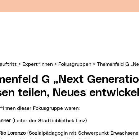
uftritt
>
Expert*innen
>
Fokusgruppen
>
Themenfeld G „Nex
enfeld G „Next Generatio
en teilen, Neues entwicke
r*innen dieser Fokusgruppe waren:
anner
(Leiter der Stadtbibliothek Linz)
Río Lorenzo
(Sozialpädagogin mit Schwerpunkt Erwachsene